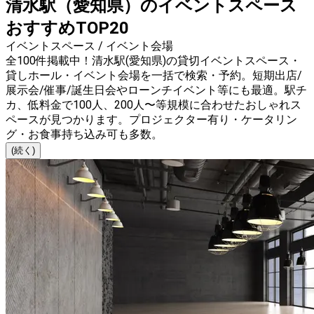
清水駅（愛知県）のイベントスペース
おすすめTOP20
イベントスペース / イベント会場
全100件掲載中！清水駅(愛知県)の貸切イベントスペース・
貸しホール・イベント会場を一括で検索・予約。短期出店/
展示会/催事/誕生日会やローンチイベント等にも最適。駅チ
カ、低料金で100人、200人〜等規模に合わせたおしゃれス
ペースが見つかります。プロジェクター有り・ケータリン
グ・お食事持ち込み可も多数。
(続く)