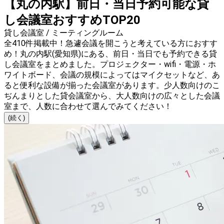
【丸の内駅】前日・当日予約可能な貸
し会議室おすすめTOP20
貸し会議室 / ミーティングルーム
全410件掲載中！急遽会議を開こうと考えている方におすす
め！丸の内駅(愛知県)にある、前日・当日でも予約できる貸
し会議室をまとめました。プロジェクター・wifi・電源・ホ
ワイトボード、会議の規模によってはマイクセットなど、あ
ると便利な設備が揃った会議室があります。少人数向けのこ
ぢんまりとした貸会議室から、大人数向けの広々とした会議
室まで、人数に合わせて選んでみてください！
(続く)