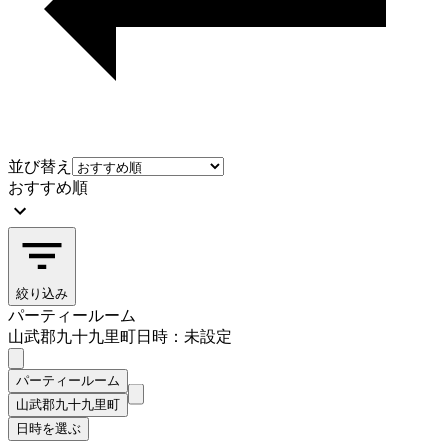
並び替え
おすすめ順
絞り込み
パーティールーム
山武郡九十九里町
日時：未設定
パーティールーム
山武郡九十九里町
日時を選ぶ