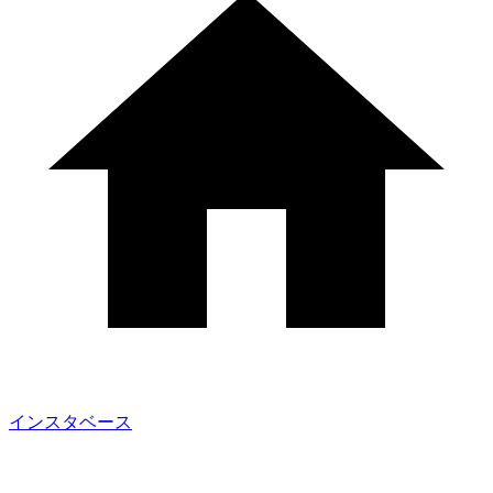
インスタベース