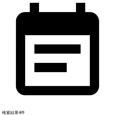
検索結果
4
件