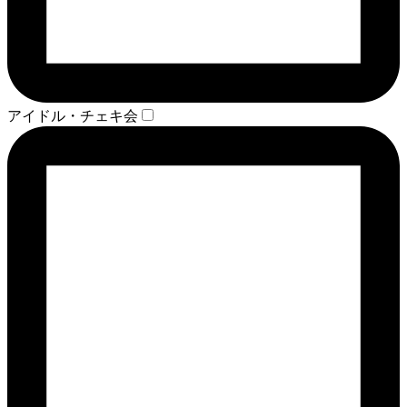
アイドル・チェキ会