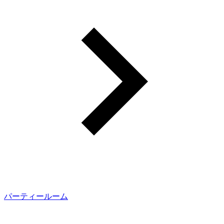
パーティールーム