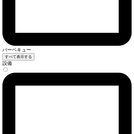
バーベキュー
すべて表示する
設備