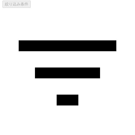
絞り込み条件