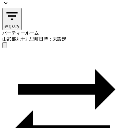
絞り込み
パーティールーム
山武郡九十九里町
日時：未設定
パーティールーム
山武郡九十九里町
日時を選ぶ