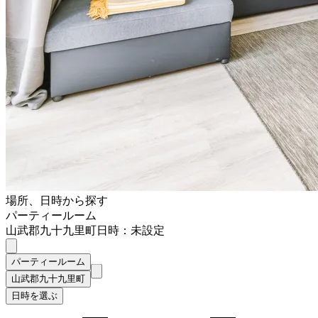
場所、日時から探す
パーティールーム
山武郡九十九里町
日時：未設定
パーティールーム
山武郡九十九里町
日時を選ぶ