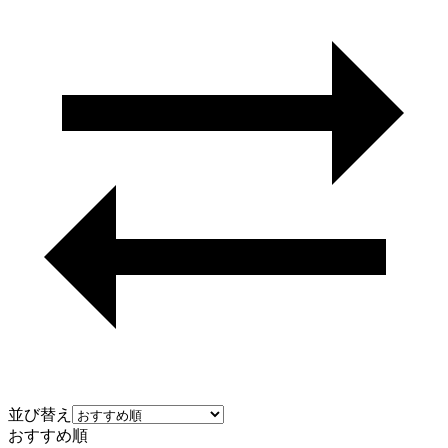
並び替え
おすすめ順