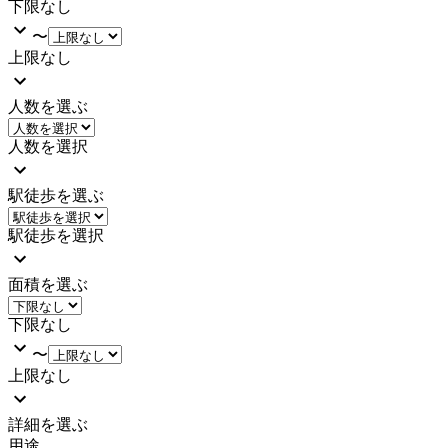
下限なし
〜
上限なし
人数を選ぶ
人数を選択
駅徒歩を選ぶ
駅徒歩を選択
面積を選ぶ
下限なし
〜
上限なし
詳細を選ぶ
用途