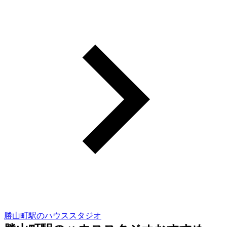
勝山町駅のハウススタジオ