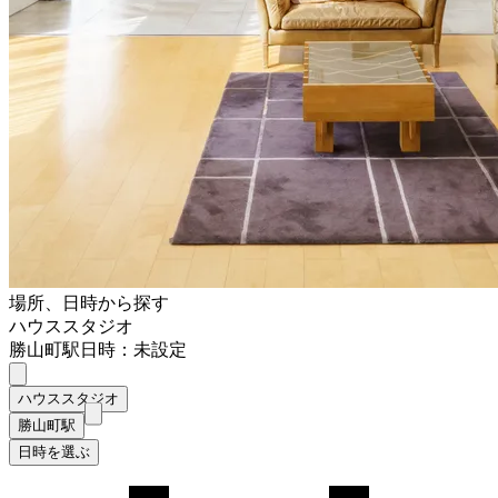
場所、日時から探す
ハウススタジオ
勝山町駅
日時：未設定
ハウススタジオ
勝山町駅
日時を選ぶ