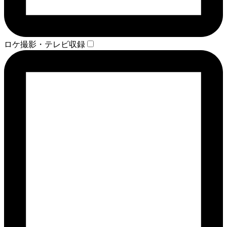
ロケ撮影・テレビ収録