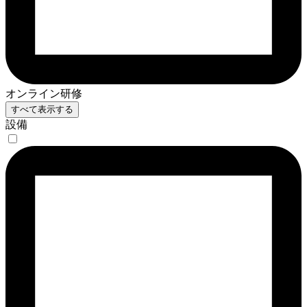
オンライン研修
すべて表示する
設備