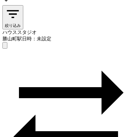
絞り込み
ハウススタジオ
勝山町駅
日時：未設定
ハウススタジオ
勝山町駅
日時を選ぶ