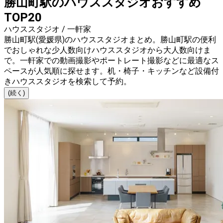
勝山町駅のハウススタジオおすすめ
TOP20
ハウススタジオ / 一軒家
勝山町駅(愛媛県)のハウススタジオまとめ。勝山町駅の便利
でおしゃれな少人数向けハウススタジオから大人数向けま
で。一軒家での動画撮影やポートレート撮影などに最適なス
ペースが人気順に探せます。机・椅子・キッチンなど設備付
きハウススタジオを検索して予約。
(続く)