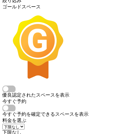
絞り込み
ゴールドスペース
優良認定されたスペースを表示
今すぐ予約
今すぐ予約を確定できるスペースを表示
料金を選ぶ
下限なし