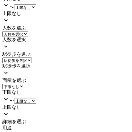
〜
上限なし
人数を選ぶ
人数を選択
駅徒歩を選ぶ
駅徒歩を選択
面積を選ぶ
下限なし
〜
上限なし
詳細を選ぶ
用途