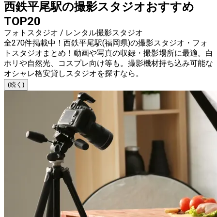
西鉄平尾駅の撮影スタジオおすすめ
TOP20
フォトスタジオ / レンタル撮影スタジオ
全270件掲載中！西鉄平尾駅(福岡県)の撮影スタジオ・フォ
トスタジオまとめ！動画や写真の収録・撮影場所に最適。白
ホリや自然光、コスプレ向け等も。撮影機材持ち込み可能な
オシャレ格安貸しスタジオを探すなら。
(続く)