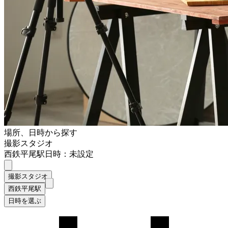
場所、日時から探す
撮影スタジオ
西鉄平尾駅
日時：未設定
撮影スタジオ
西鉄平尾駅
日時を選ぶ