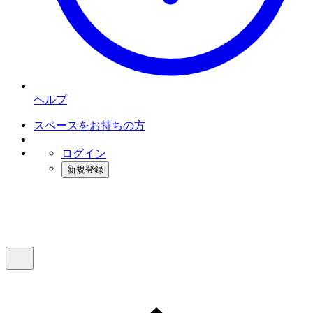
ヘルプ
スペースをお持ちの方
ログイン
新規登録
インスタベース
メニュー