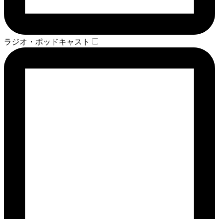
ラジオ・ポッドキャスト