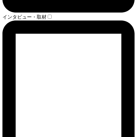
インタビュー・取材