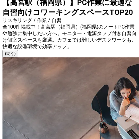
【高宮駅（福岡県）】PC作業に最適な
自習向けコワーキングスペースTOP20
リスキリング / 作業 / 自習
全100件掲載中！高宮駅（福岡県）(福岡県)のノートPC作業
や勉強に集中したい方へ。モニター・電源タップ付き自習向
け個室スペースを厳選。カフェでは難しいデスクワークも、
快適な設備環境で効率アップ。
(続く)