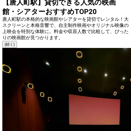
【唐人町駅】貸切できる人気の映画
館・シアターおすすめTOP20
唐人町駅の本格的な映画館やシアターを貸切でレンタル！大
スクリーンと本格音響で、自主制作映画やオリジナル映像の
上映会を特別な体験に。料金や収容人数で比較して、ぴった
りの映画館が見つかります。
(続く)