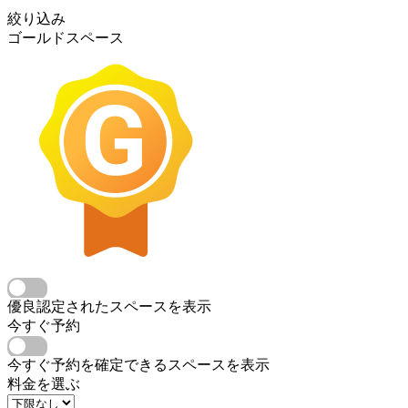
絞り込み
ゴールドスペース
優良認定されたスペースを表示
今すぐ予約
今すぐ予約を確定できるスペースを表示
料金を選ぶ