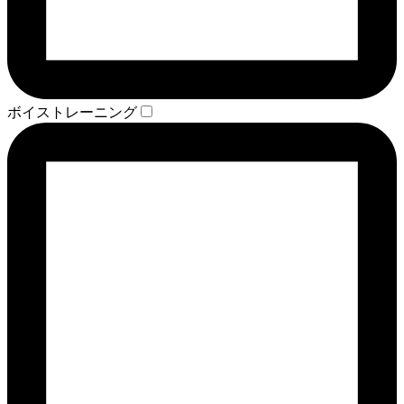
ボイストレーニング