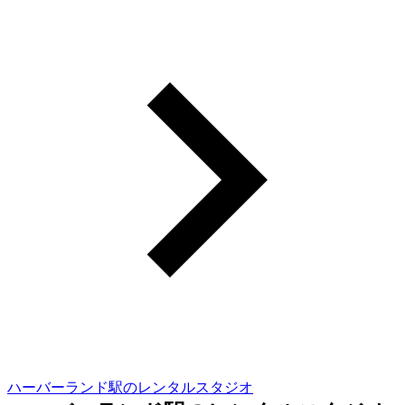
ハーバーランド駅のレンタルスタジオ