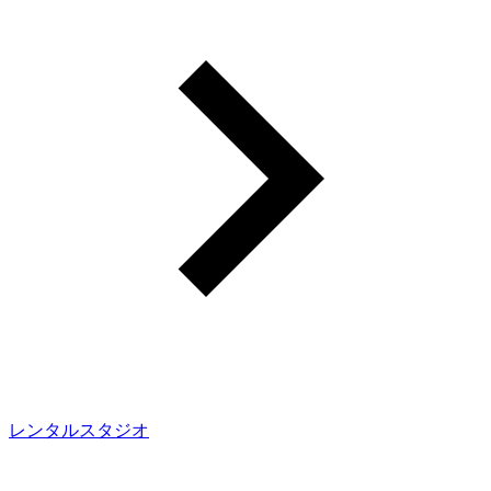
レンタルスタジオ