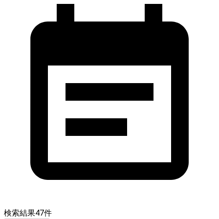
検索結果
47
件