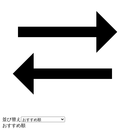
並び替え
おすすめ順