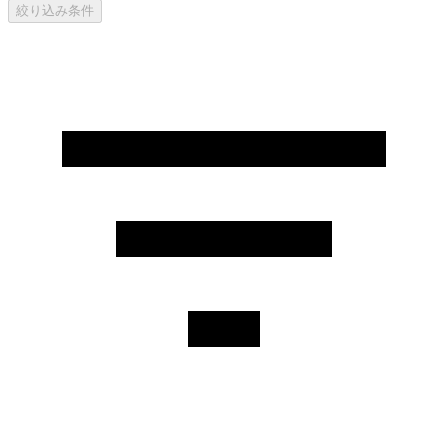
絞り込み条件