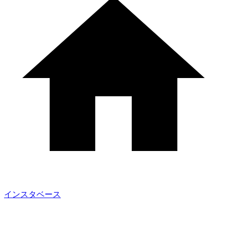
インスタベース