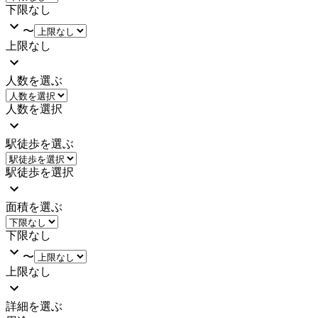
下限なし
〜
上限なし
人数を選ぶ
人数を選択
駅徒歩を選ぶ
駅徒歩を選択
面積を選ぶ
下限なし
〜
上限なし
詳細を選ぶ