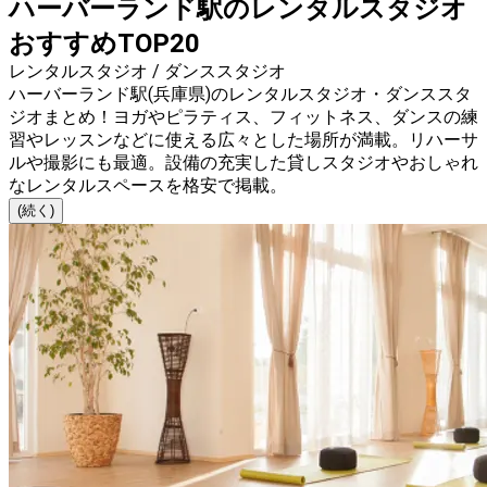
ハーバーランド駅のレンタルスタジオ
おすすめTOP20
レンタルスタジオ / ダンススタジオ
ハーバーランド駅(兵庫県)のレンタルスタジオ・ダンススタ
ジオまとめ！ヨガやピラティス、フィットネス、ダンスの練
習やレッスンなどに使える広々とした場所が満載。リハーサ
ルや撮影にも最適。設備の充実した貸しスタジオやおしゃれ
なレンタルスペースを格安で掲載。
(続く)