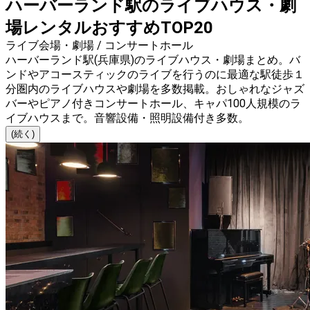
ハーバーランド駅のライブハウス・劇
場レンタルおすすめTOP20
ライブ会場・劇場 / コンサートホール
ハーバーランド駅(兵庫県)のライブハウス・劇場まとめ。バ
ンドやアコースティックのライブを行うのに最適な駅徒歩１
分圏内のライブハウスや劇場を多数掲載。おしゃれなジャズ
バーやピアノ付きコンサートホール、キャパ100人規模のラ
イブハウスまで。音響設備・照明設備付き多数。
(続く)