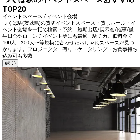
TOP20
イベントスペース / イベント会場
つくば駅(茨城県)の貸切イベントスペース・貸しホール・イ
ベント会場を一括で検索・予約。短期出店/展示会/催事/誕
生日会やローンチイベント等にも最適。駅チカ、低料金で
100人、200人〜等規模に合わせたおしゃれスペースが見つ
かります。プロジェクター有り・ケータリング・お食事持ち
込み可も多数。
(続く)