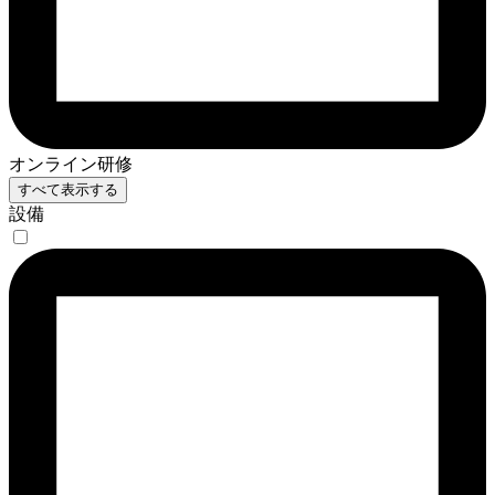
オンライン研修
すべて表示する
設備