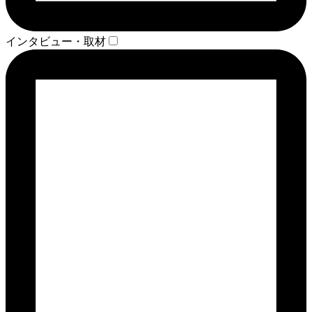
インタビュー・取材