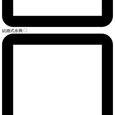
結婚式余興