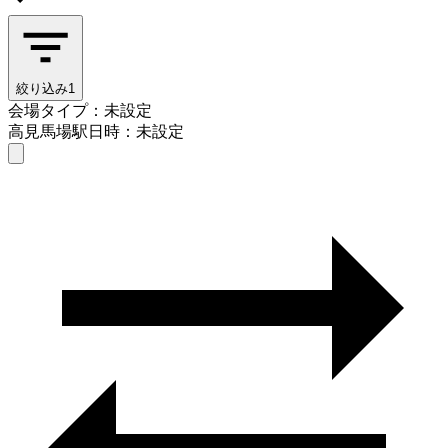
絞り込み
1
会場タイプ：未設定
高見馬場駅
日時：未設定
会場タイプを選ぶ
高見馬場駅
日時を選ぶ