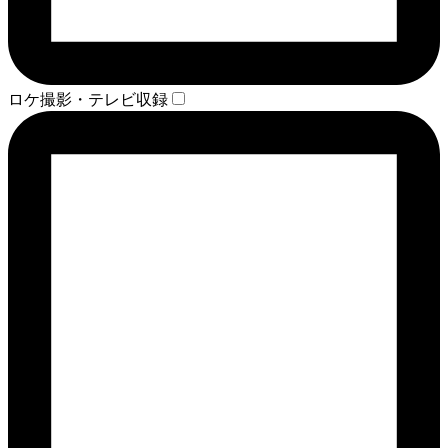
ロケ撮影・テレビ収録