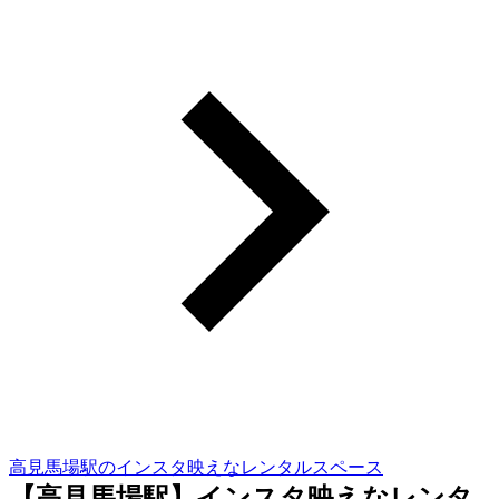
高見馬場駅のインスタ映えなレンタルスペース
【高見馬場駅】インスタ映えなレンタ