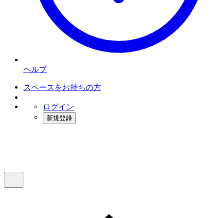
ヘルプ
スペースをお持ちの方
ログイン
新規登録
インスタベース
メニュー