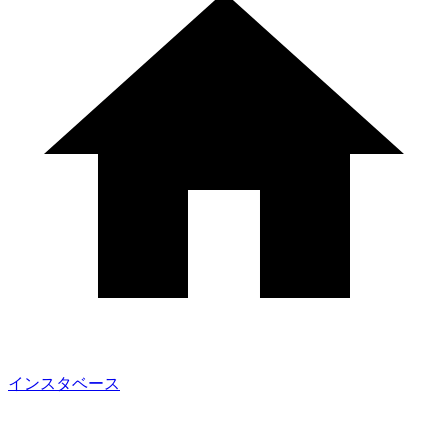
インスタベース