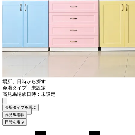
場所、日時から探す
会場タイプ：未設定
高見馬場駅
日時：未設定
会場タイプを選ぶ
高見馬場駅
日時を選ぶ