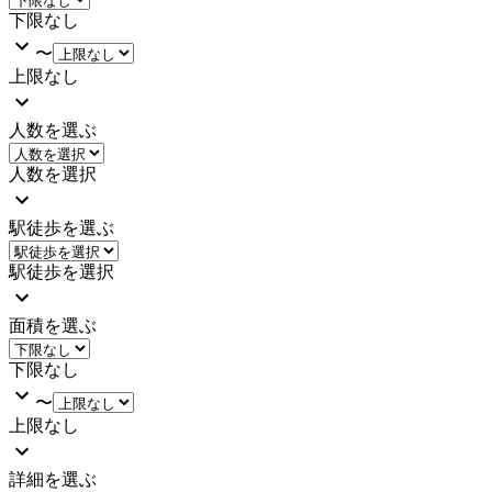
下限なし
〜
上限なし
人数を選ぶ
人数を選択
駅徒歩を選ぶ
駅徒歩を選択
面積を選ぶ
下限なし
〜
上限なし
詳細を選ぶ