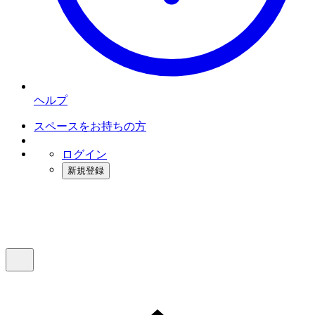
ヘルプ
スペースをお持ちの方
ログイン
新規登録
インスタベース
メニュー