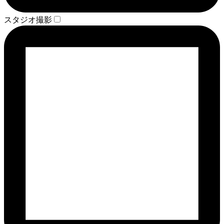
スタジオ撮影