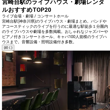
宮崎台駅のライブハウス・劇場レンタ
ルおすすめTOP20
ライブ会場・劇場 / コンサートホール
宮崎台駅(神奈川県)のライブハウス・劇場まとめ。バンドや
アコースティックのライブを行うのに最適な駅徒歩１分圏内
のライブハウスや劇場を多数掲載。おしゃれなジャズバーや
ピアノ付きコンサートホール、キャパ100人規模のライブハ
ウスまで。音響設備・照明設備付き多数。
(続く)