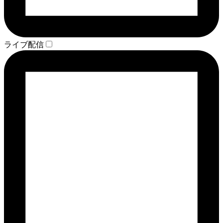
ライブ配信