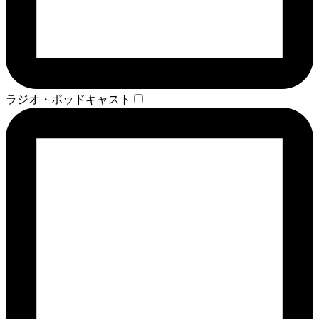
ラジオ・ポッドキャスト