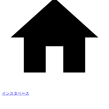
インスタベース