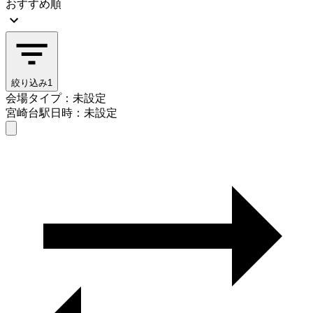
おすすめ順
絞り込み
1
会場タイプ：未設定
宮崎台駅
日時：未設定
会場タイプを選ぶ
宮崎台駅
日時を選ぶ