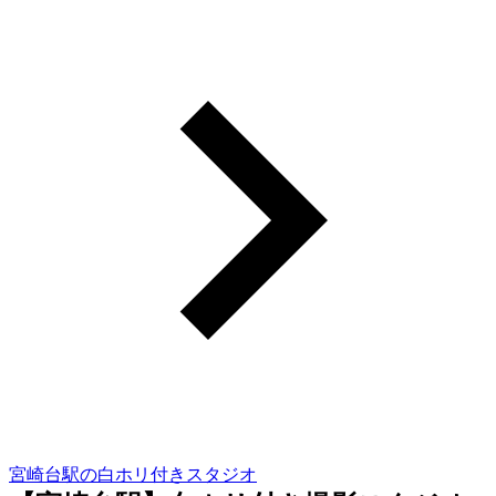
宮崎台駅の白ホリ付きスタジオ