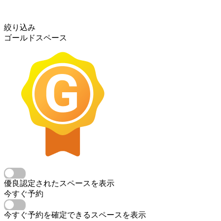
絞り込み
ゴールドスペース
優良認定されたスペースを表示
今すぐ予約
今すぐ予約を確定できるスペースを表示