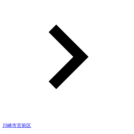
川崎市宮前区