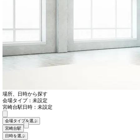
場所、日時から探す
会場タイプ：未設定
宮崎台駅
日時：未設定
会場タイプを選ぶ
宮崎台駅
日時を選ぶ