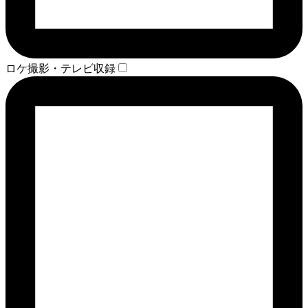
ロケ撮影・テレビ収録