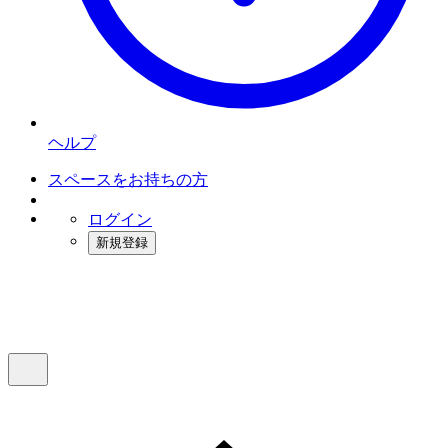
ヘルプ
スペースをお持ちの方
ログイン
新規登録
インスタベース
メニュー