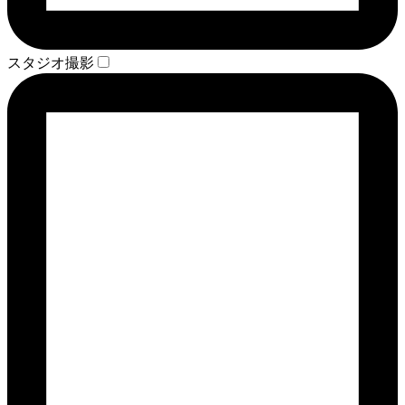
スタジオ撮影