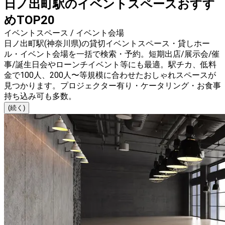
日ノ出町駅のイベントスペースおすす
めTOP20
イベントスペース / イベント会場
日ノ出町駅(神奈川県)の貸切イベントスペース・貸しホー
ル・イベント会場を一括で検索・予約。短期出店/展示会/催
事/誕生日会やローンチイベント等にも最適。駅チカ、低料
金で100人、200人〜等規模に合わせたおしゃれスペースが
見つかります。プロジェクター有り・ケータリング・お食事
持ち込み可も多数。
(続く)