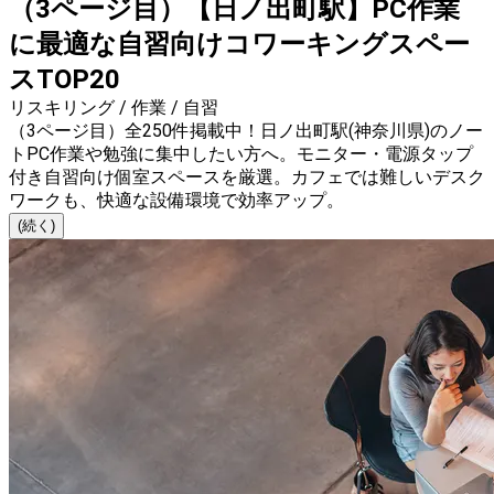
（3ページ目）【日ノ出町駅】PC作業
に最適な自習向けコワーキングスペー
スTOP20
リスキリング / 作業 / 自習
（3ページ目）全250件掲載中！日ノ出町駅(神奈川県)のノー
トPC作業や勉強に集中したい方へ。モニター・電源タップ
付き自習向け個室スペースを厳選。カフェでは難しいデスク
ワークも、快適な設備環境で効率アップ。
(続く)