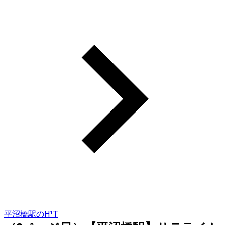
平沼橋駅のH¹T