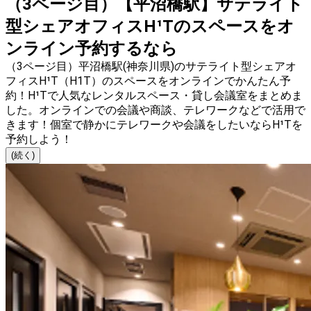
（3ページ目）【平沼橋駅】サテライト
型シェアオフィスH¹Tのスペースをオ
ンライン予約するなら
（3ページ目）平沼橋駅(神奈川県)のサテライト型シェアオ
フィスH¹T（H1T）のスペースをオンラインでかんたん予
約！H¹Tで人気なレンタルスペース・貸し会議室をまとめま
した。オンラインでの会議や商談、テレワークなどで活用で
きます！個室で静かにテレワークや会議をしたいならH¹Tを
予約しよう！
(続く)