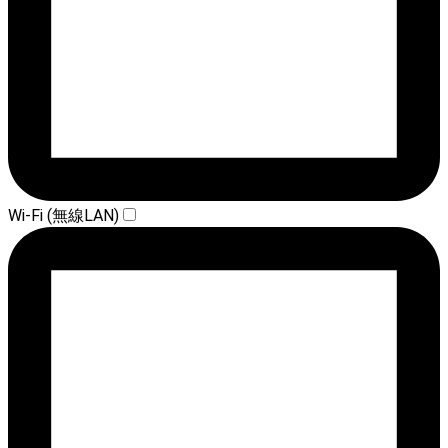
Wi-Fi (無線LAN)