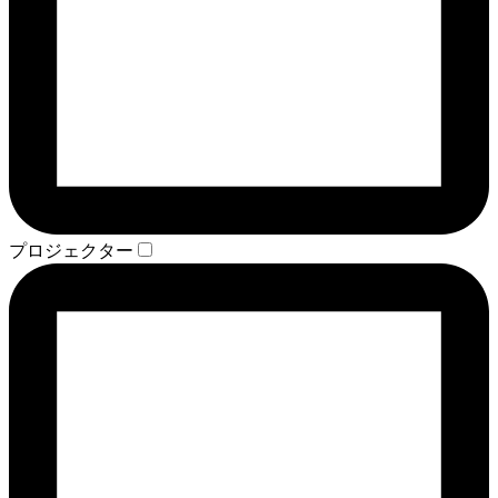
プロジェクター