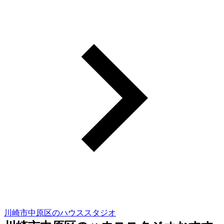
川崎市中原区のハウススタジオ