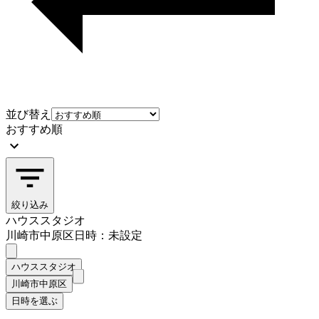
並び替え
おすすめ順
絞り込み
ハウススタジオ
川崎市中原区
日時：未設定
ハウススタジオ
川崎市中原区
日時を選ぶ