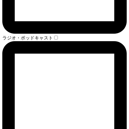
ラジオ・ポッドキャスト