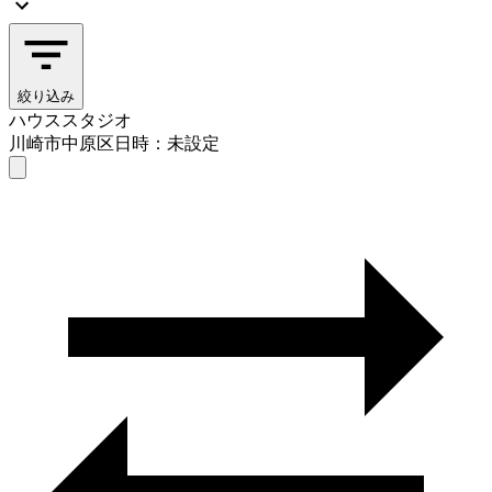
絞り込み
ハウススタジオ
川崎市中原区
日時：未設定
ハウススタジオ
川崎市中原区
日時を選ぶ