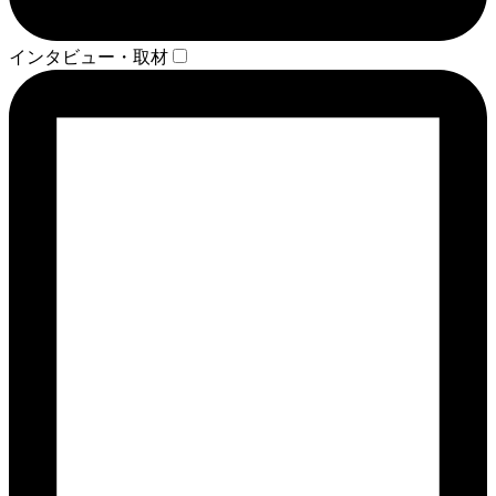
インタビュー・取材