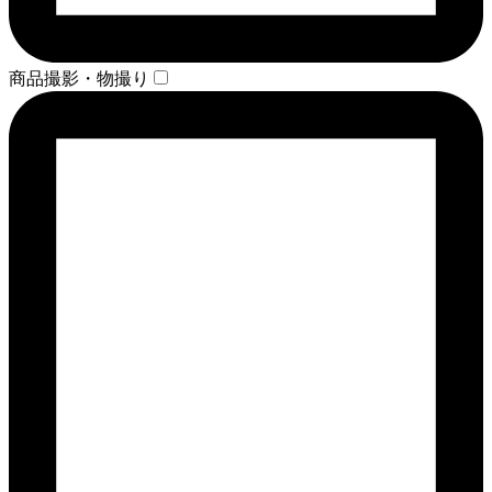
商品撮影・物撮り