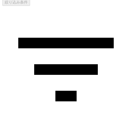
絞り込み条件