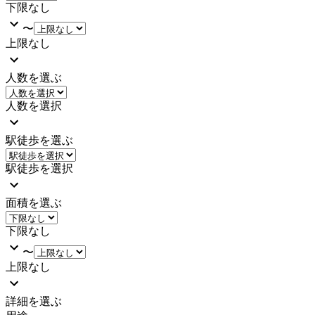
下限なし
〜
上限なし
人数を選ぶ
人数を選択
駅徒歩を選ぶ
駅徒歩を選択
面積を選ぶ
下限なし
〜
上限なし
詳細を選ぶ