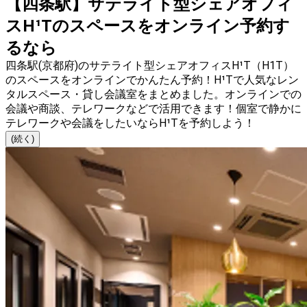
【四条駅】サテライト型シェアオフィ
スH¹Tのスペースをオンライン予約す
るなら
四条駅(京都府)のサテライト型シェアオフィスH¹T（H1T）
のスペースをオンラインでかんたん予約！H¹Tで人気なレン
タルスペース・貸し会議室をまとめました。オンラインでの
会議や商談、テレワークなどで活用できます！個室で静かに
テレワークや会議をしたいならH¹Tを予約しよう！
(続く)