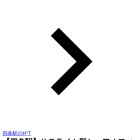
四条駅のH¹T