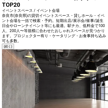
TOP20
イベントスペース / イベント会場
奈良市(奈良県)の貸切イベントスペース・貸しホール・イベ
ント会場を一括で検索・予約。短期出店/展示会/催事/誕生
日会やローンチイベント等にも最適。駅チカ、低料金で100
人、200人〜等規模に合わせたおしゃれスペースが見つかり
ます。プロジェクター有り・ケータリング・お食事持ち込み
可も多数。
(続く)