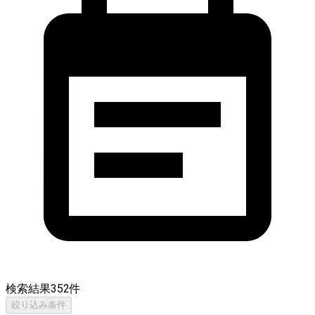
検索結果
352
件
絞り込み条件