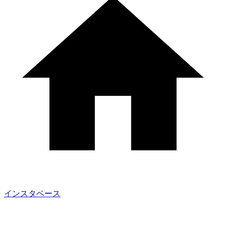
インスタベース