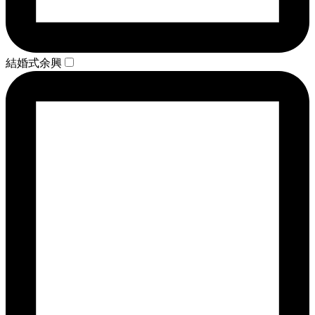
結婚式余興