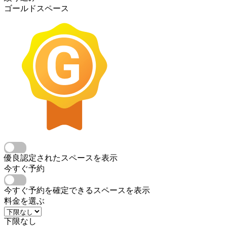
ゴールドスペース
優良認定されたスペースを表示
今すぐ予約
今すぐ予約を確定できるスペースを表示
料金を選ぶ
下限なし