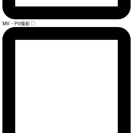
MV・PV撮影