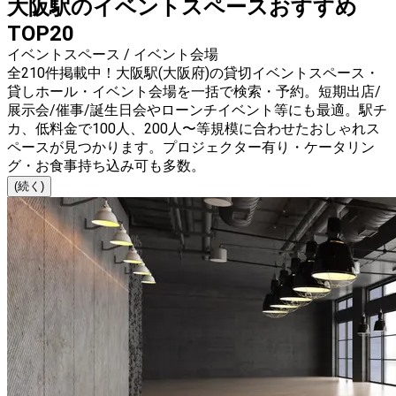
大阪駅のイベントスペースおすすめ
TOP20
イベントスペース / イベント会場
全210件掲載中！大阪駅(大阪府)の貸切イベントスペース・
貸しホール・イベント会場を一括で検索・予約。短期出店/
展示会/催事/誕生日会やローンチイベント等にも最適。駅チ
カ、低料金で100人、200人〜等規模に合わせたおしゃれス
ペースが見つかります。プロジェクター有り・ケータリン
グ・お食事持ち込み可も多数。
(続く)