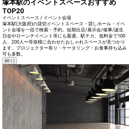
塚本駅のイベントスペースおすすめ
TOP20
イベントスペース / イベント会場
塚本駅(大阪府)の貸切イベントスペース・貸しホール・イベ
ント会場を一括で検索・予約。短期出店/展示会/催事/誕生
日会やローンチイベント等にも最適。駅チカ、低料金で100
人、200人〜等規模に合わせたおしゃれスペースが見つかり
ます。プロジェクター有り・ケータリング・お食事持ち込み
可も多数。
(続く)