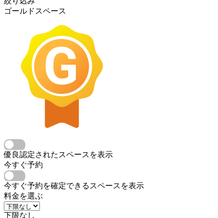
絞り込み
ゴールドスペース
優良認定されたスペースを表示
今すぐ予約
今すぐ予約を確定できるスペースを表示
料金を選ぶ
下限なし