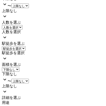
〜
上限なし
人数を選ぶ
人数を選択
駅徒歩を選ぶ
駅徒歩を選択
面積を選ぶ
下限なし
〜
上限なし
詳細を選ぶ
用途