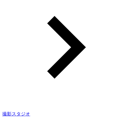
撮影スタジオ