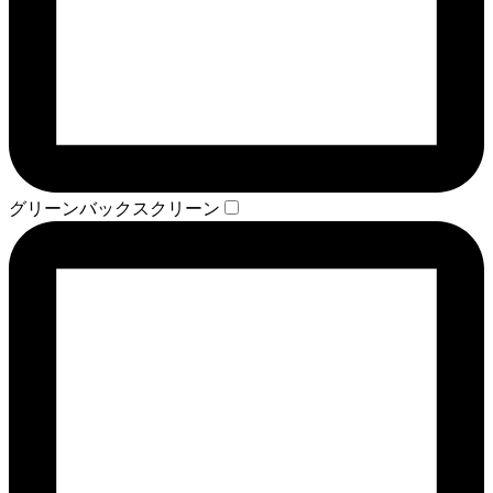
グリーンバックスクリーン