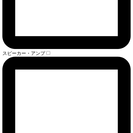
スピーカー・アンプ