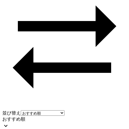
並び替え
おすすめ順