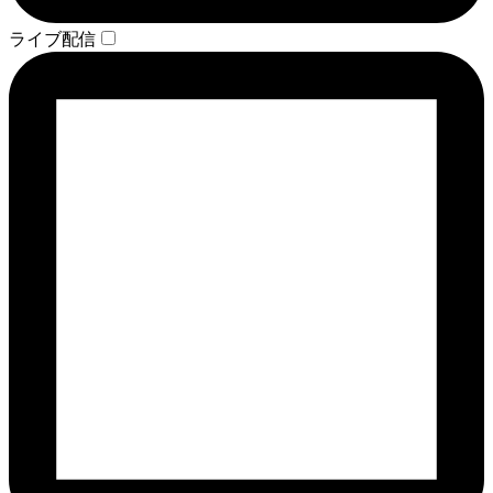
ライブ配信