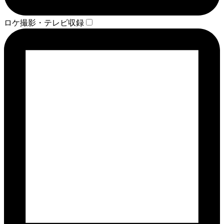
ロケ撮影・テレビ収録