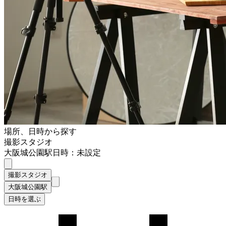
場所、日時から探す
撮影スタジオ
大阪城公園駅
日時：未設定
撮影スタジオ
大阪城公園駅
日時を選ぶ