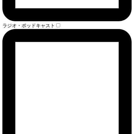
ラジオ・ポッドキャスト