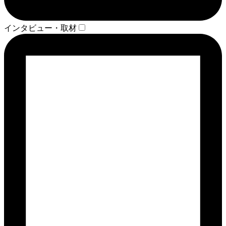
インタビュー・取材