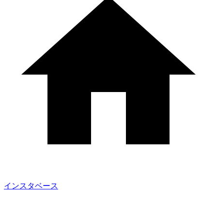
インスタベース