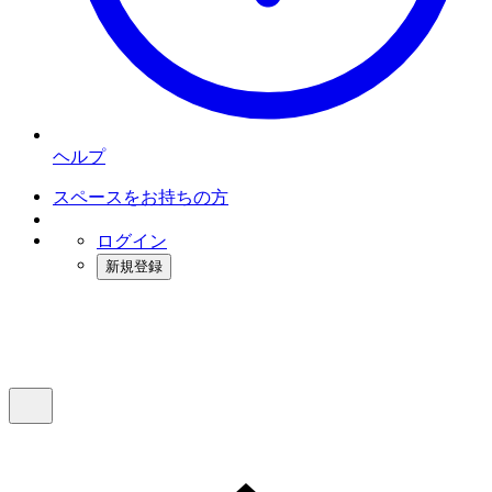
ヘルプ
スペースをお持ちの方
ログイン
新規登録
インスタベース
メニュー