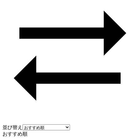
並び替え
おすすめ順