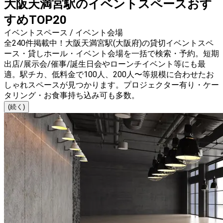
大阪天満宮駅のイベントスペースおす
すめTOP20
イベントスペース / イベント会場
全240件掲載中！大阪天満宮駅(大阪府)の貸切イベントスペ
ース・貸しホール・イベント会場を一括で検索・予約。短期
出店/展示会/催事/誕生日会やローンチイベント等にも最
適。駅チカ、低料金で100人、200人〜等規模に合わせたお
しゃれスペースが見つかります。プロジェクター有り・ケー
タリング・お食事持ち込み可も多数。
(続く)