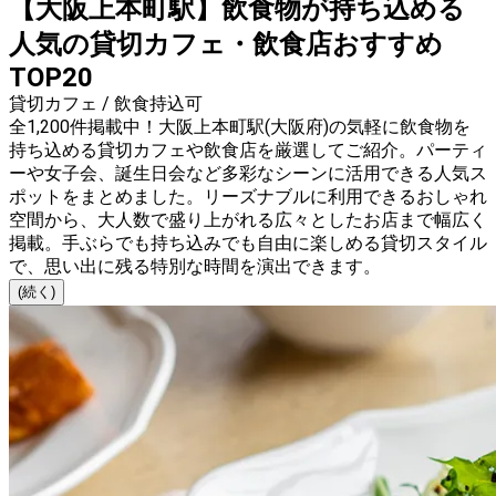
【大阪上本町駅】飲食物が持ち込める
人気の貸切カフェ・飲食店おすすめ
TOP20
貸切カフェ / 飲食持込可
全1,200件掲載中！大阪上本町駅(大阪府)の気軽に飲食物を
持ち込める貸切カフェや飲食店を厳選してご紹介。パーティ
ーや女子会、誕生日会など多彩なシーンに活用できる人気ス
ポットをまとめました。リーズナブルに利用できるおしゃれ
空間から、大人数で盛り上がれる広々としたお店まで幅広く
掲載。手ぶらでも持ち込みでも自由に楽しめる貸切スタイル
で、思い出に残る特別な時間を演出できます。
(続く)