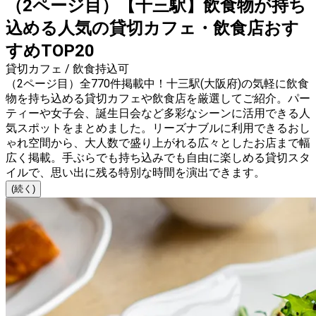
（2ページ目）【十三駅】飲食物が持ち
込める人気の貸切カフェ・飲食店おす
すめTOP20
貸切カフェ / 飲食持込可
（2ページ目）全770件掲載中！十三駅(大阪府)の気軽に飲食
物を持ち込める貸切カフェや飲食店を厳選してご紹介。パー
ティーや女子会、誕生日会など多彩なシーンに活用できる人
気スポットをまとめました。リーズナブルに利用できるおし
ゃれ空間から、大人数で盛り上がれる広々としたお店まで幅
広く掲載。手ぶらでも持ち込みでも自由に楽しめる貸切スタ
イルで、思い出に残る特別な時間を演出できます。
(続く)