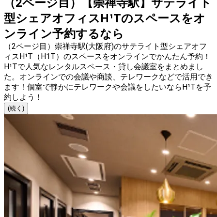
（2ページ目）【崇禅寺駅】サテライト
型シェアオフィスH¹Tのスペースをオ
ンライン予約するなら
（2ページ目）崇禅寺駅(大阪府)のサテライト型シェアオフ
ィスH¹T（H1T）のスペースをオンラインでかんたん予約！
H¹Tで人気なレンタルスペース・貸し会議室をまとめまし
た。オンラインでの会議や商談、テレワークなどで活用でき
ます！個室で静かにテレワークや会議をしたいならH¹Tを予
約しよう！
(続く)