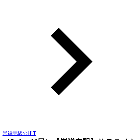
崇禅寺駅のH¹T