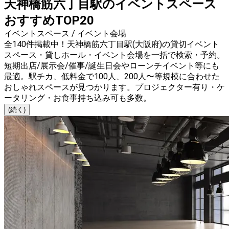
天神橋筋六丁目駅のイベントスペース
おすすめTOP20
イベントスペース / イベント会場
全140件掲載中！天神橋筋六丁目駅(大阪府)の貸切イベント
スペース・貸しホール・イベント会場を一括で検索・予約。
短期出店/展示会/催事/誕生日会やローンチイベント等にも
最適。駅チカ、低料金で100人、200人〜等規模に合わせた
おしゃれスペースが見つかります。プロジェクター有り・ケ
ータリング・お食事持ち込み可も多数。
(続く)