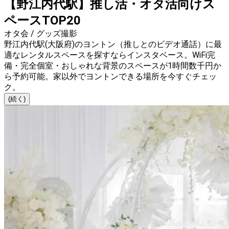
【野江内代駅】推し活・オタ活向けス
ペースTOP20
オタ会 / グッズ撮影
野江内代駅(大阪府)のヨントン（推しとのビデオ通話）に最
適なレンタルスペースを探すならインスタベース。WiFi完
備・完全個室・おしゃれな背景のスペースが1時間数千円か
ら予約可能。家以外でヨントンできる場所を今すぐチェッ
ク。
(続く)