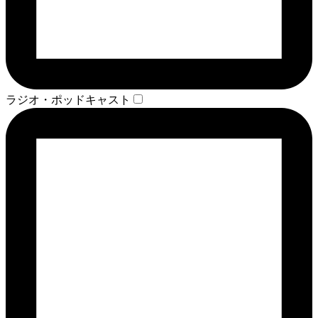
ラジオ・ポッドキャスト