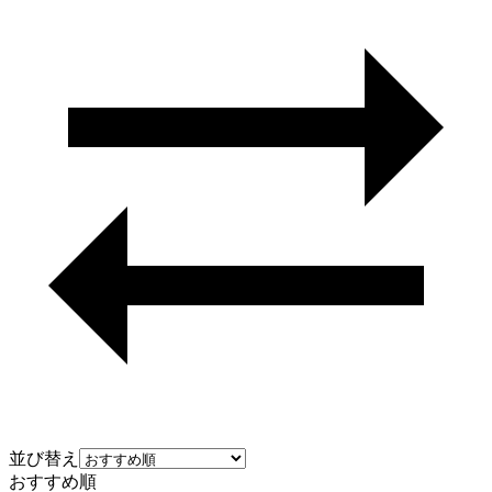
並び替え
おすすめ順