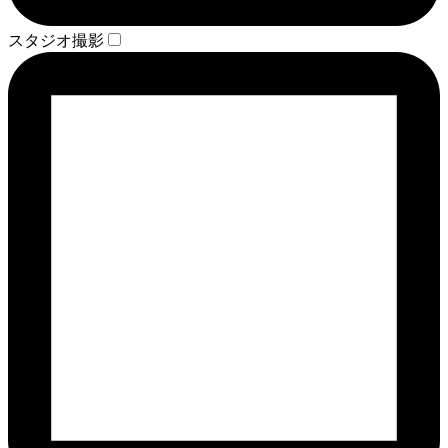
スタジオ撮影