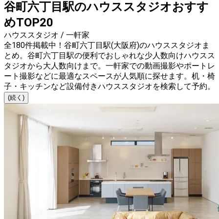
谷町六丁目駅のハウススタジオおすす
めTOP20
ハウススタジオ / 一軒家
全180件掲載中！谷町六丁目駅(大阪府)のハウススタジオま
とめ。谷町六丁目駅の便利でおしゃれな少人数向けハウスス
タジオから大人数向けまで。一軒家での動画撮影やポートレ
ート撮影などに最適なスペースが人気順に探せます。机・椅
子・キッチンなど設備付きハウススタジオを検索して予約。
(続く)