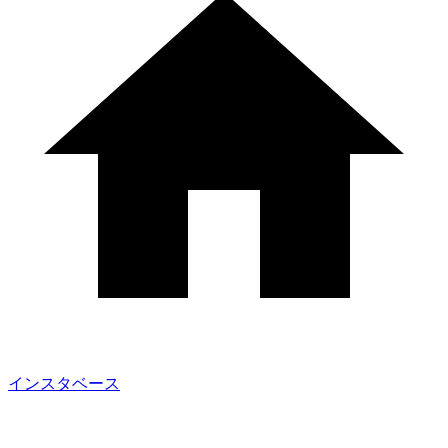
インスタベース