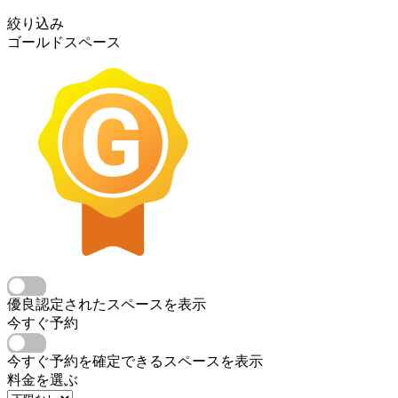
絞り込み
ゴールドスペース
優良認定されたスペースを表示
今すぐ予約
今すぐ予約を確定できるスペースを表示
料金を選ぶ