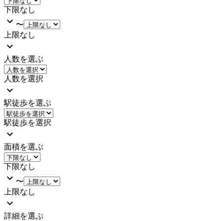
下限なし
〜
上限なし
人数を選ぶ
人数を選択
駅徒歩を選ぶ
駅徒歩を選択
面積を選ぶ
下限なし
〜
上限なし
詳細を選ぶ