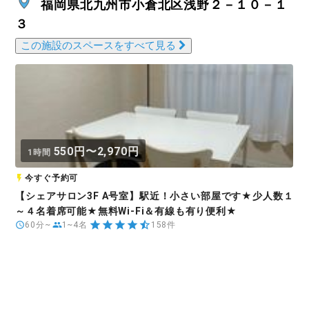
福岡県北九州市小倉北区浅野２－１０－１
３
この施設のスペースをすべて見る
550円〜2,970円
1時間
今すぐ予約可
【シェアサロン3F A号室】駅近！小さい部屋です★少人数１
～４名着席可能★無料Wi-Fi＆有線も有り便利★
60分~
1~4名
158件