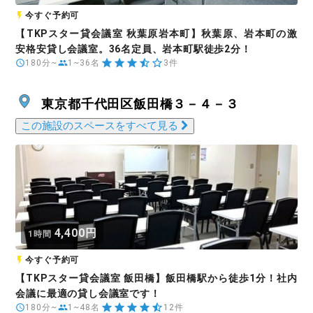
今すぐ予約可
【TKPスター貸会議室 秋葉原岩本町】秋葉原、岩本町の激
安格安貸し会議室。36名定員、岩本町駅徒歩2分！
180分~
1~36名
3件
東京都千代田区飯田橋３－４－３
この施設のスペースをすべて見る
4,400円
1時間
今すぐ予約可
【TKPスター貸会議室 飯田橋】飯田橋駅から徒歩1分！社内
会議に最適の貸し会議室です！
180分~
1~48名
12件