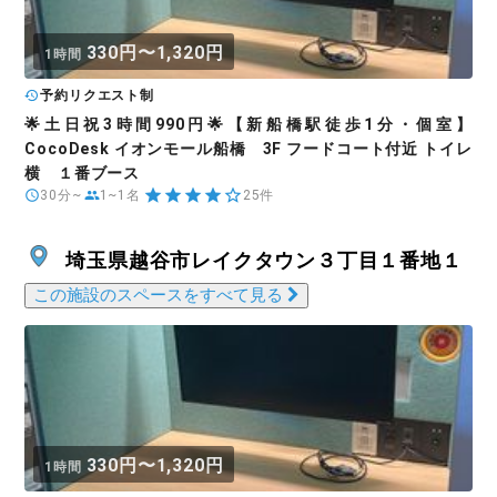
330円〜1,320円
1時間
予約リクエスト制
🌟土日祝3時間990円🌟【新船橋駅徒歩1分・個室】
CocoDesk イオンモール船橋 3F フードコート付近 トイレ
横 １番ブース
30分~
1~1名
25件
埼玉県越谷市レイクタウン３丁目１番地１
この施設のスペースをすべて見る
330円〜1,320円
1時間