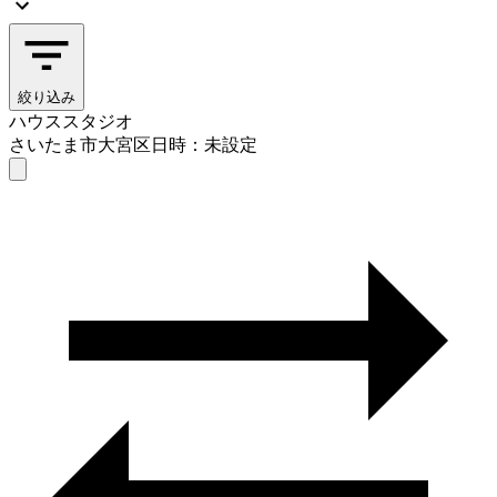
絞り込み
ハウススタジオ
さいたま市大宮区
日時：未設定
ハウススタジオ
さいたま市大宮区
日時を選ぶ