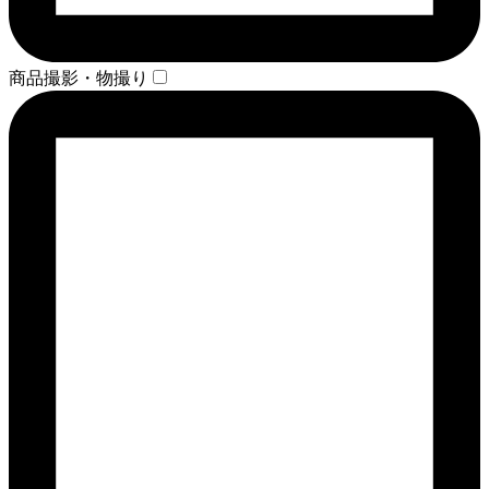
商品撮影・物撮り