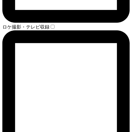
ロケ撮影・テレビ収録