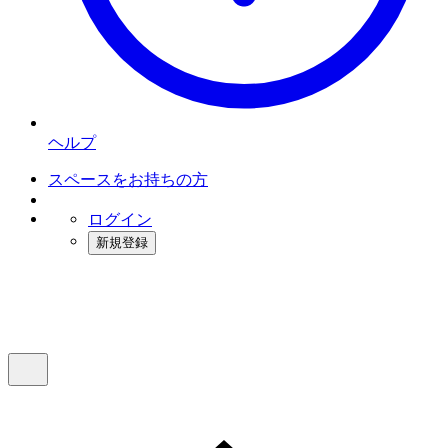
ヘルプ
スペースをお持ちの方
ログイン
新規登録
インスタベース
メニュー