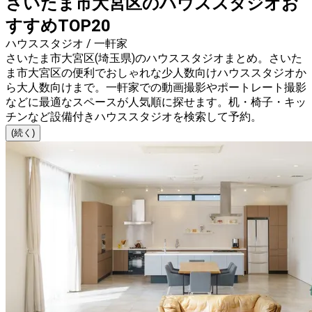
さいたま市大宮区のハウススタジオお
すすめTOP20
ハウススタジオ / 一軒家
さいたま市大宮区(埼玉県)のハウススタジオまとめ。さいた
ま市大宮区の便利でおしゃれな少人数向けハウススタジオか
ら大人数向けまで。一軒家での動画撮影やポートレート撮影
などに最適なスペースが人気順に探せます。机・椅子・キッ
チンなど設備付きハウススタジオを検索して予約。
(続く)