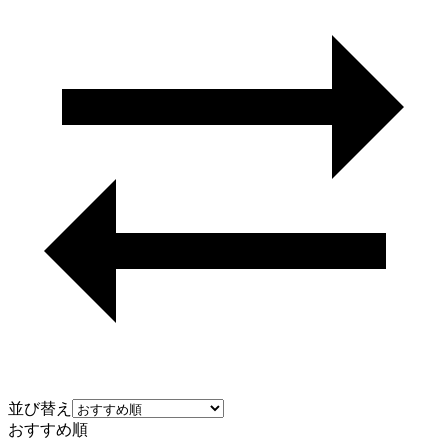
並び替え
おすすめ順