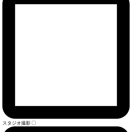
スタジオ撮影