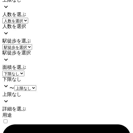
人数を選ぶ
人数を選択
駅徒歩を選ぶ
駅徒歩を選択
面積を選ぶ
下限なし
〜
上限なし
詳細を選ぶ
用途