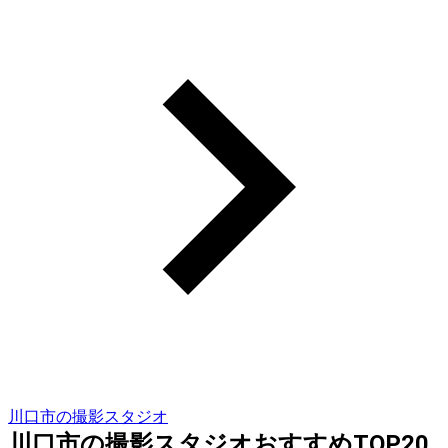
川口市の撮影スタジオ
川口市の撮影スタジオおすすめTOP20