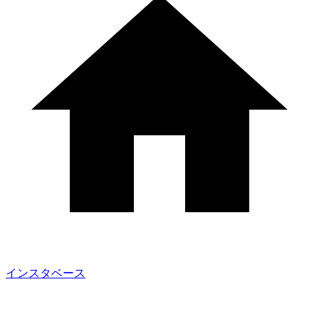
インスタベース