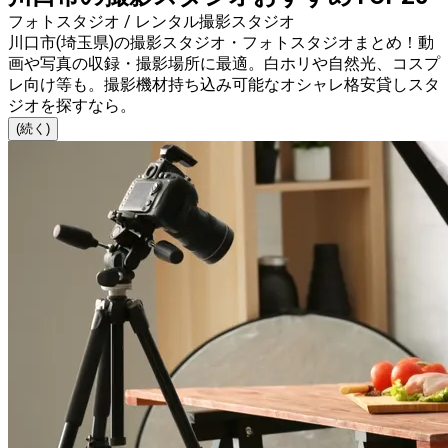
フォトスタジオ / レンタル撮影スタジオ
川口市(埼玉県)の撮影スタジオ・フォトスタジオまとめ！動
画や写真の収録・撮影場所に最適。白ホリや自然光、コスプ
レ向け等も。撮影機材持ち込み可能なオシャレ格安貸しスタ
ジオを探すなら。
(続く)