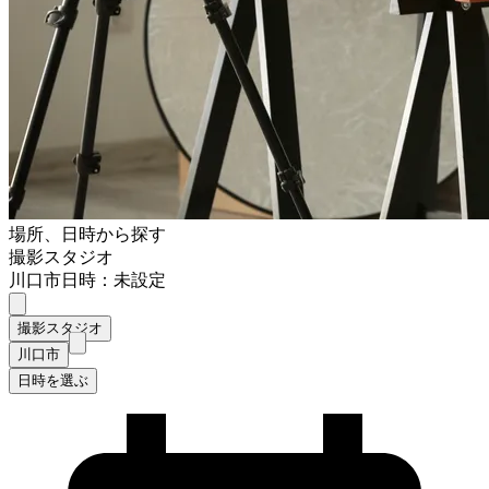
場所、日時から探す
撮影スタジオ
川口市
日時：未設定
撮影スタジオ
川口市
日時を選ぶ