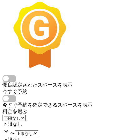
優良認定されたスペースを表示
今すぐ予約
今すぐ予約を確定できるスペースを表示
料金を選ぶ
下限なし
〜
上限なし