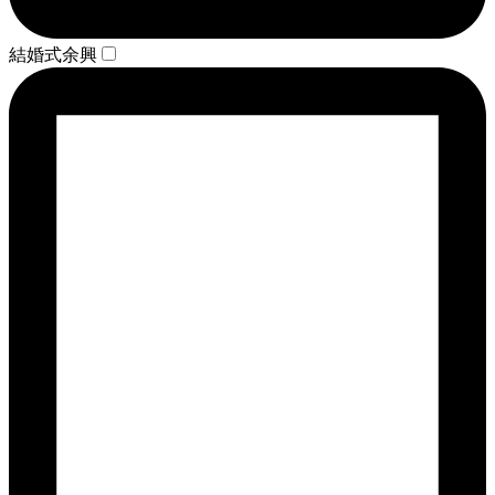
結婚式余興