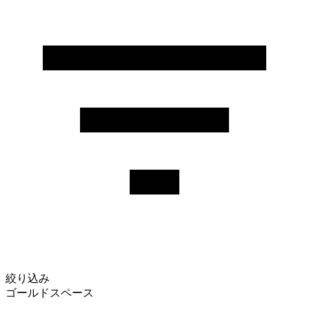
絞り込み
ゴールドスペース