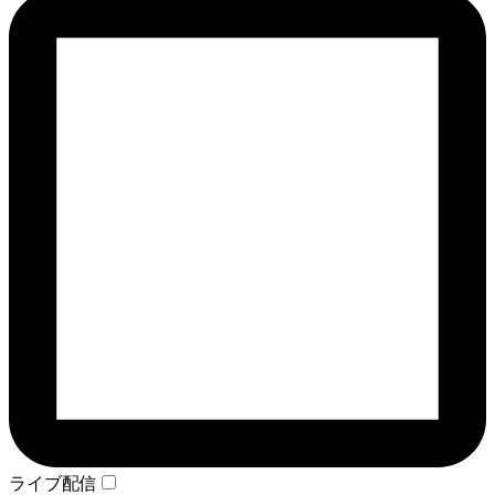
ライブ配信