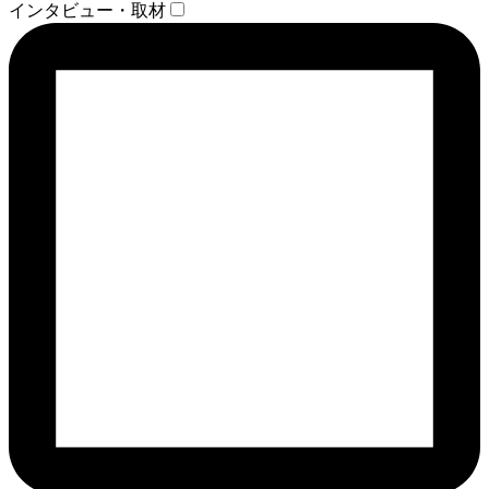
インタビュー・取材