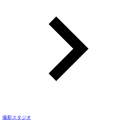
撮影スタジオ