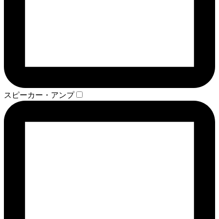
スピーカー・アンプ