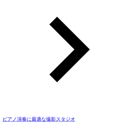
ピアノ演奏に最適な撮影スタジオ