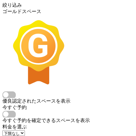
絞り込み
ゴールドスペース
優良認定されたスペースを表示
今すぐ予約
今すぐ予約を確定できるスペースを表示
料金を選ぶ