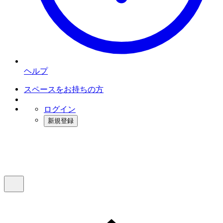
ヘルプ
スペースをお持ちの方
ログイン
新規登録
インスタベース
メニュー