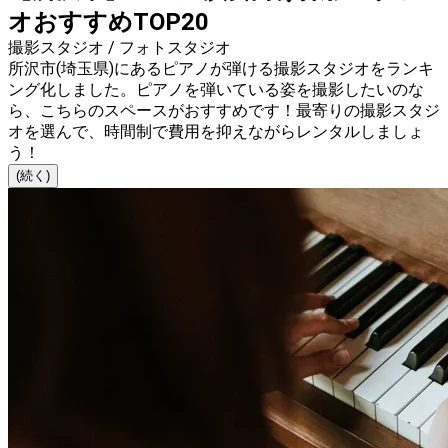
オおすすめTOP20
撮影スタジオ / フォトスタジオ
所沢市(埼玉県)にあるピアノが弾ける撮影スタジオをランキ
ング化しました。ピアノを弾いている姿を撮影したいのな
ら、こちらのスペースがおすすめです！最寄りの撮影スタジ
オを選んで、時間制で費用を抑えながらレンタルしましょ
う！
(続く)