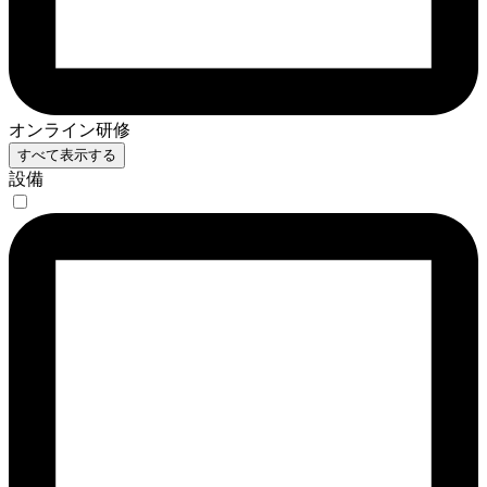
オンライン研修
すべて表示する
設備