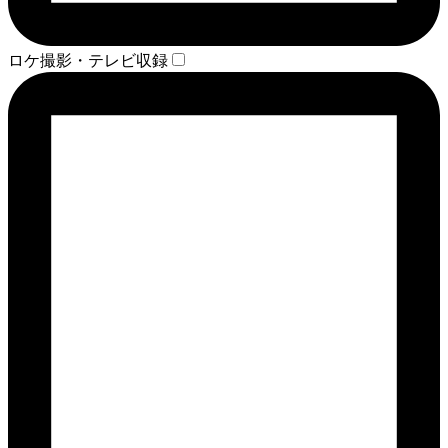
ロケ撮影・テレビ収録