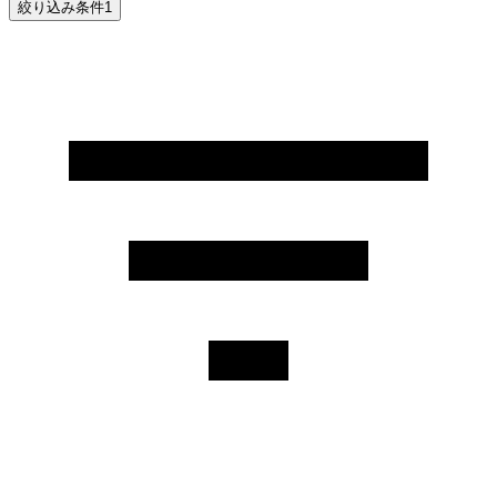
絞り込み条件
1