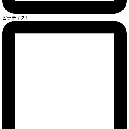
ピラティス