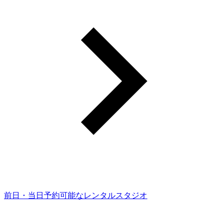
前日・当日予約可能なレンタルスタジオ