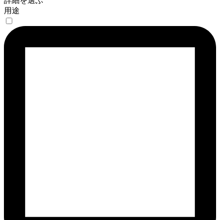
詳細を選ぶ
用途