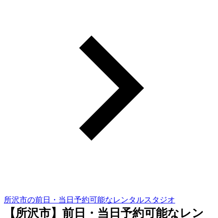
所沢市の前日・当日予約可能なレンタルスタジオ
【所沢市】前日・当日予約可能なレン