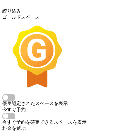
絞り込み
ゴールドスペース
優良認定されたスペースを表示
今すぐ予約
今すぐ予約を確定できるスペースを表示
料金を選ぶ