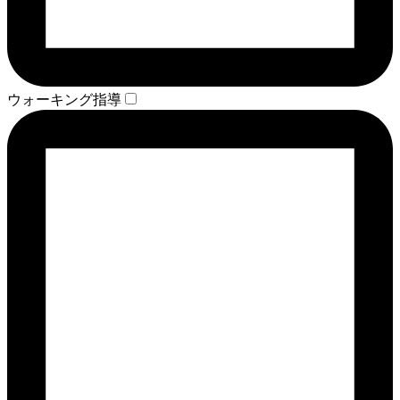
ウォーキング指導