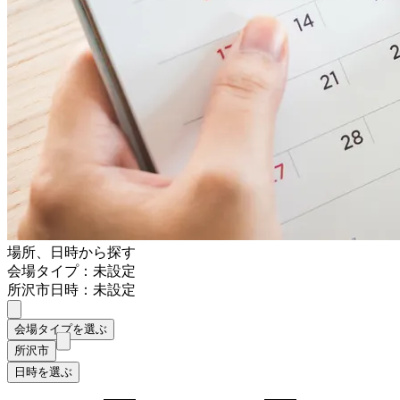
場所、日時から探す
会場タイプ：未設定
所沢市
日時：未設定
会場タイプを選ぶ
所沢市
日時を選ぶ