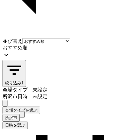
並び替え
おすすめ順
絞り込み
1
会場タイプ：未設定
所沢市
日時：未設定
会場タイプを選ぶ
所沢市
日時を選ぶ