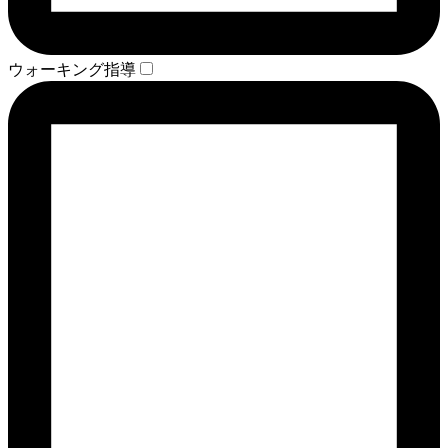
ウォーキング指導