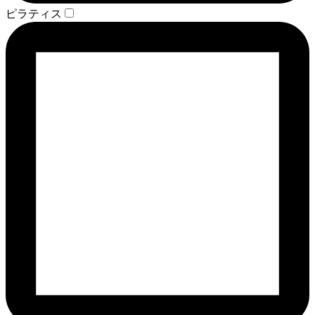
ピラティス