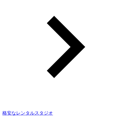
格安なレンタルスタジオ