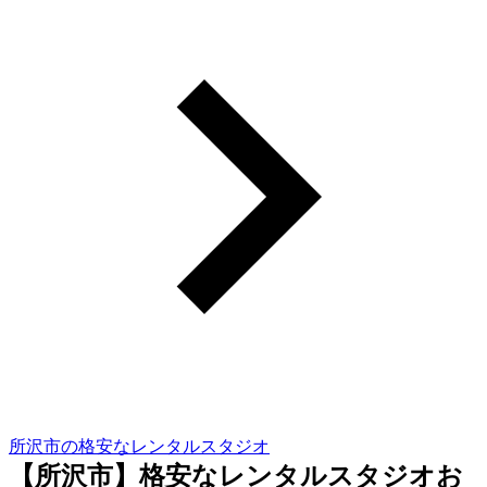
所沢市の格安なレンタルスタジオ
【所沢市】格安なレンタルスタジオお