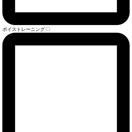
ボイストレーニング