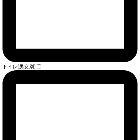
トイレ(男女別)