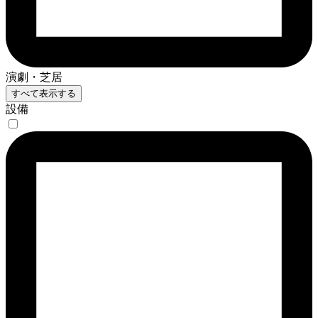
演劇・芝居
すべて表示する
設備