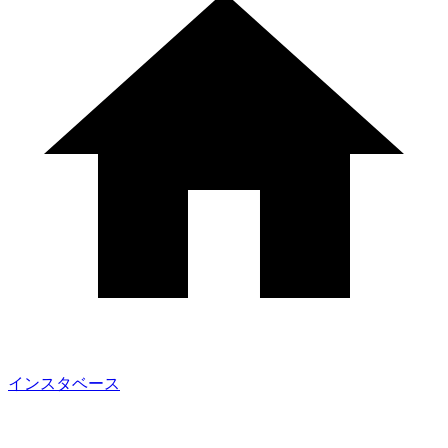
インスタベース