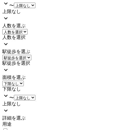
〜
上限なし
人数を選ぶ
人数を選択
駅徒歩を選ぶ
駅徒歩を選択
面積を選ぶ
下限なし
〜
上限なし
詳細を選ぶ
用途