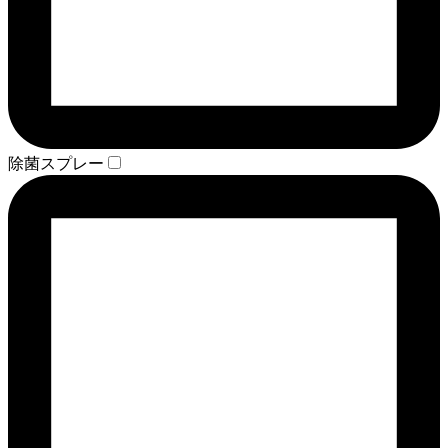
除菌スプレー