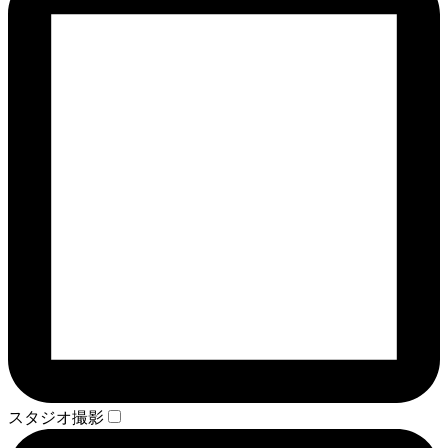
スタジオ撮影