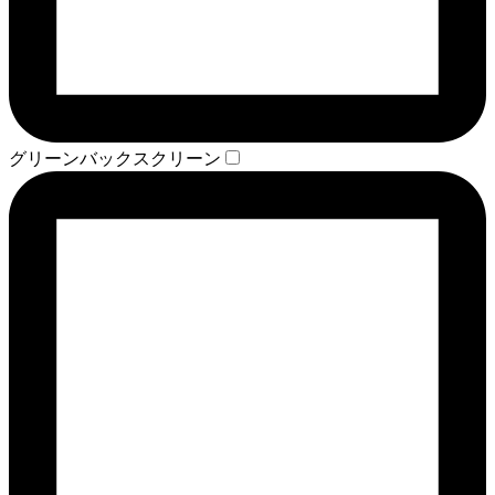
グリーンバックスクリーン