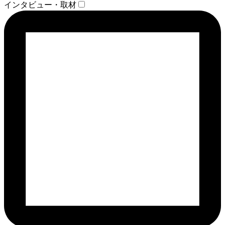
インタビュー・取材