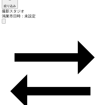
絞り込み
撮影スタジオ
鴻巣市
日時：未設定
撮影スタジオ
鴻巣市
日時を選ぶ