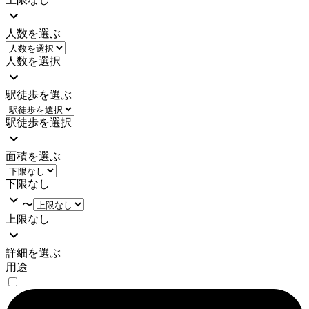
人数を選ぶ
人数を選択
駅徒歩を選ぶ
駅徒歩を選択
面積を選ぶ
下限なし
〜
上限なし
詳細を選ぶ
用途