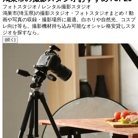
フォトスタジオ / レンタル撮影スタジオ
鴻巣市(埼玉県)の撮影スタジオ・フォトスタジオまとめ！動
画や写真の収録・撮影場所に最適。白ホリや自然光、コスプ
レ向け等も。撮影機材持ち込み可能なオシャレ格安貸しスタ
ジオを探すなら。
(続く)