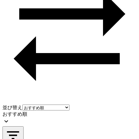
並び替え
おすすめ順