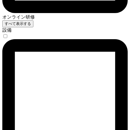
オンライン研修
すべて表示する
設備