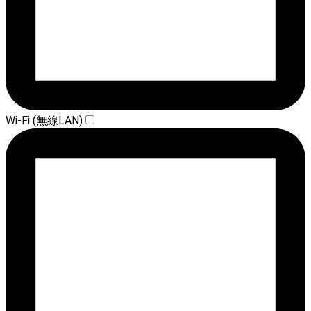
Wi-Fi (無線LAN)