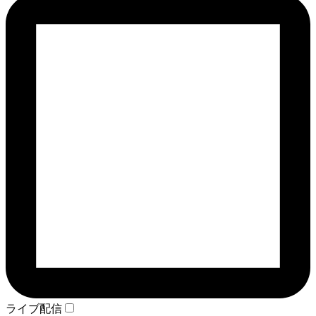
ライブ配信