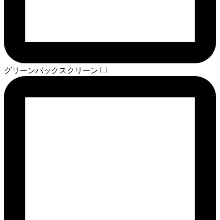
グリーンバックスクリーン