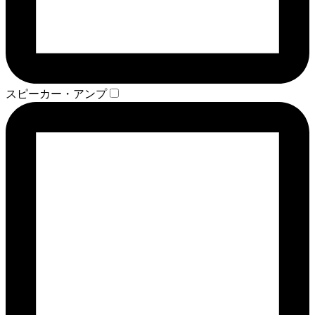
スピーカー・アンプ