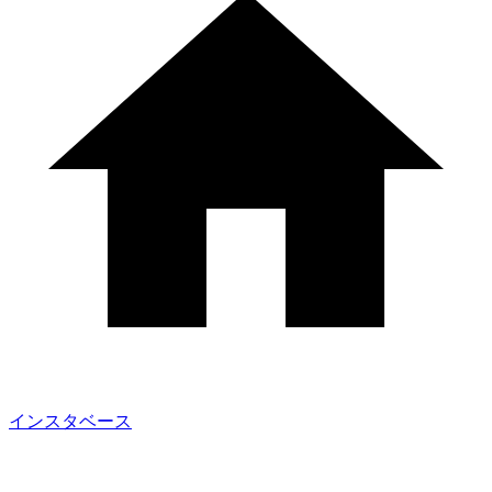
インスタベース