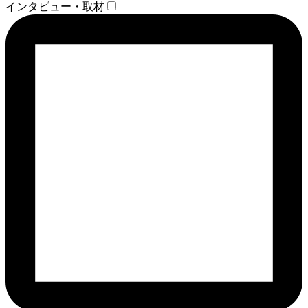
インタビュー・取材