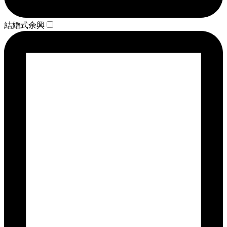
結婚式余興