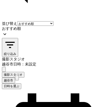
並び替え
おすすめ順
絞り込み
撮影スタジオ
越谷市
日時：未設定
撮影スタジオ
越谷市
日時を選ぶ