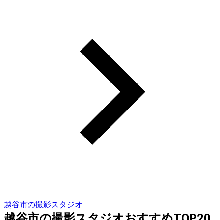
越谷市の撮影スタジオ
越谷市の撮影スタジオおすすめTOP20