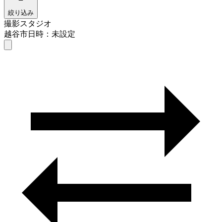
絞り込み
撮影スタジオ
越谷市
日時：未設定
撮影スタジオ
越谷市
日時を選ぶ