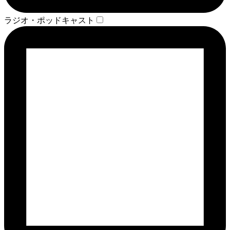
ラジオ・ポッドキャスト