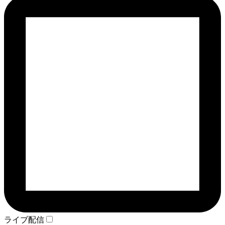
ライブ配信