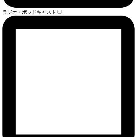
ラジオ・ポッドキャスト