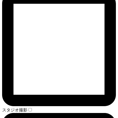
スタジオ撮影