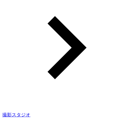
撮影スタジオ