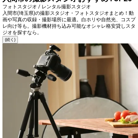
フォトスタジオ / レンタル撮影スタジオ
入間市(埼玉県)の撮影スタジオ・フォトスタジオまとめ！動
画や写真の収録・撮影場所に最適。白ホリや自然光、コスプ
レ向け等も。撮影機材持ち込み可能なオシャレ格安貸しスタ
ジオを探すなら。
(続く)