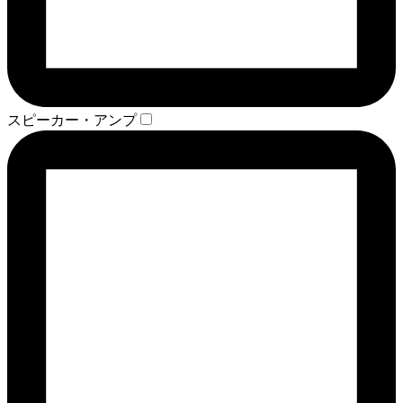
スピーカー・アンプ