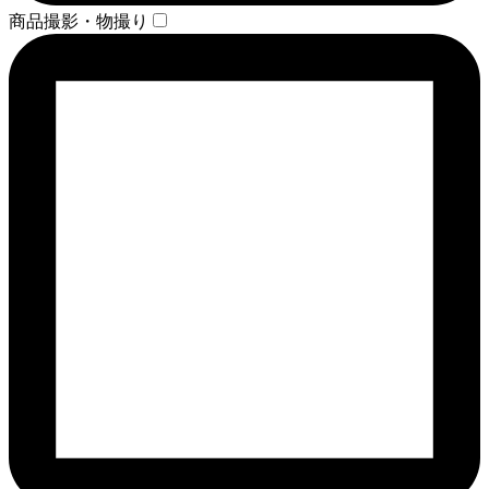
商品撮影・物撮り