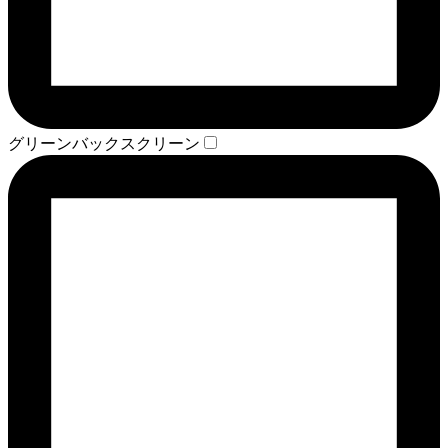
グリーンバックスクリーン