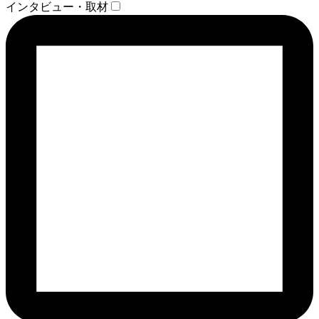
インタビュー・取材