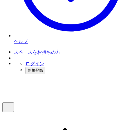
ヘルプ
スペースをお持ちの方
ログイン
新規登録
インスタベース
メニュー