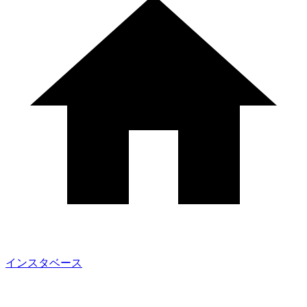
インスタベース