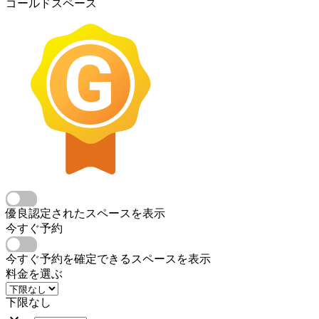
ゴールドスペース
優良認定されたスペースを表示
今すぐ予約
今すぐ予約を確定できるスペースを表示
料金を選ぶ
下限なし