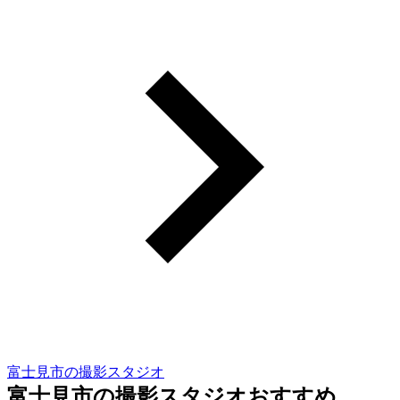
富士見市の撮影スタジオ
富士見市の撮影スタジオおすすめ