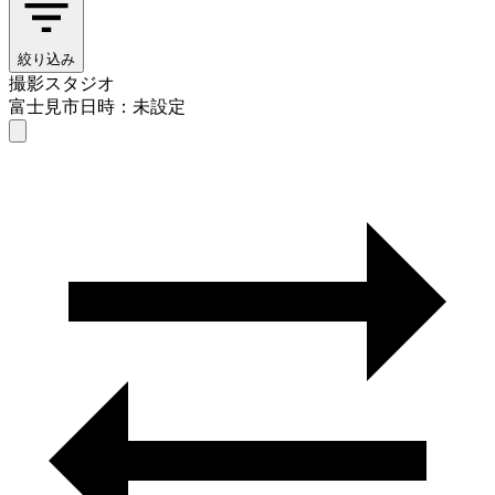
絞り込み
撮影スタジオ
富士見市
日時：未設定
撮影スタジオ
富士見市
日時を選ぶ