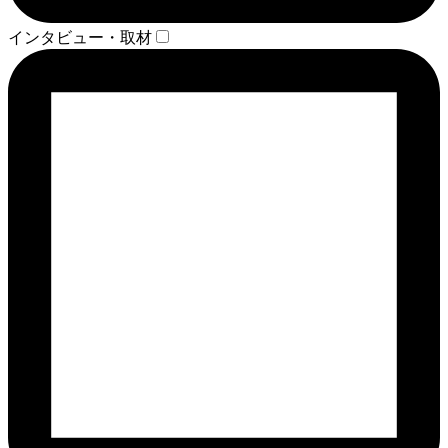
インタビュー・取材