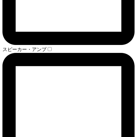
スピーカー・アンプ