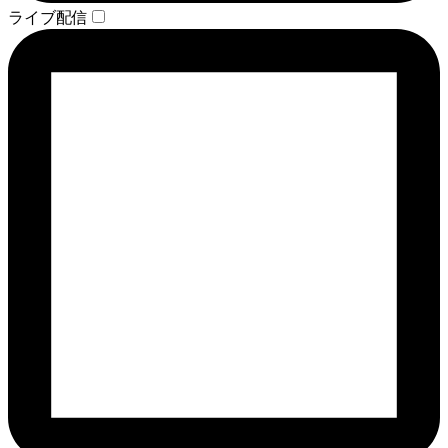
ライブ配信