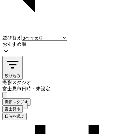
並び替え
おすすめ順
絞り込み
撮影スタジオ
富士見市
日時：未設定
撮影スタジオ
富士見市
日時を選ぶ