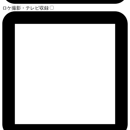
ロケ撮影・テレビ収録