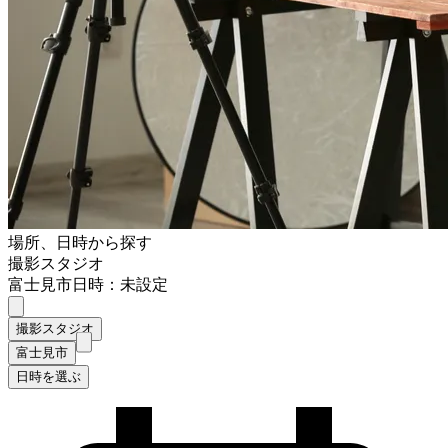
場所、日時から探す
撮影スタジオ
富士見市
日時：未設定
撮影スタジオ
富士見市
日時を選ぶ