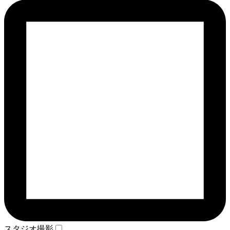
スタジオ撮影