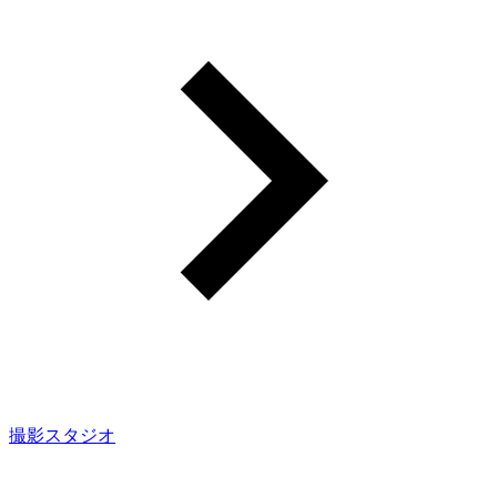
撮影スタジオ