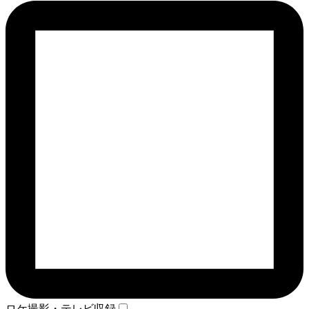
ロケ撮影・テレビ収録