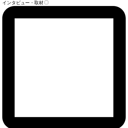
インタビュー・取材