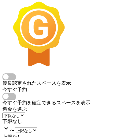
優良認定されたスペースを表示
今すぐ予約
今すぐ予約を確定できるスペースを表示
料金を選ぶ
下限なし
〜
上限なし