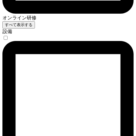
オンライン研修
すべて表示する
設備