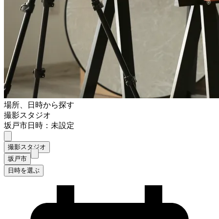
場所、日時から探す
撮影スタジオ
坂戸市
日時：未設定
撮影スタジオ
坂戸市
日時を選ぶ