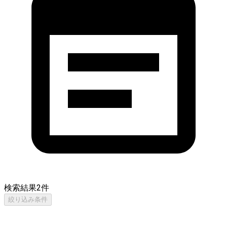
検索結果
2
件
絞り込み条件