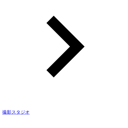
撮影スタジオ