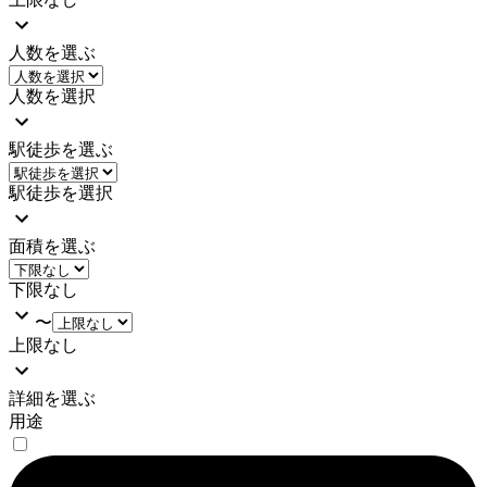
人数を選ぶ
人数を選択
駅徒歩を選ぶ
駅徒歩を選択
面積を選ぶ
下限なし
〜
上限なし
詳細を選ぶ
用途