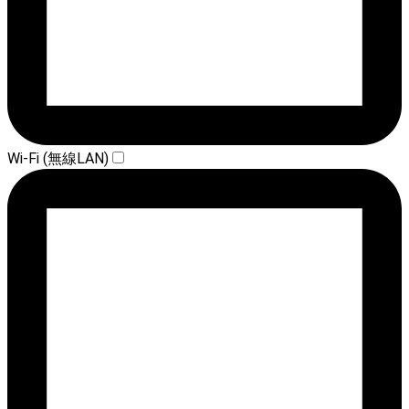
Wi-Fi (無線LAN)