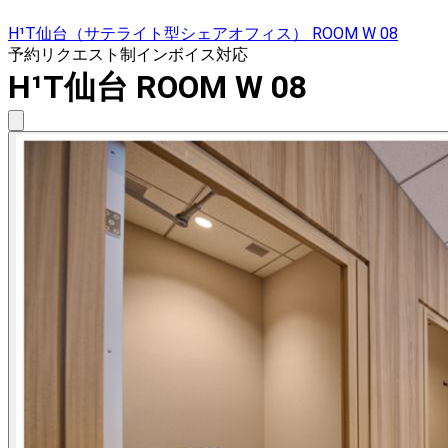
H¹T仙台（サテライト型シェアオフィス） ROOM W 08
予約リクエスト制
インボイス対応
H¹T仙台 ROOM W 08