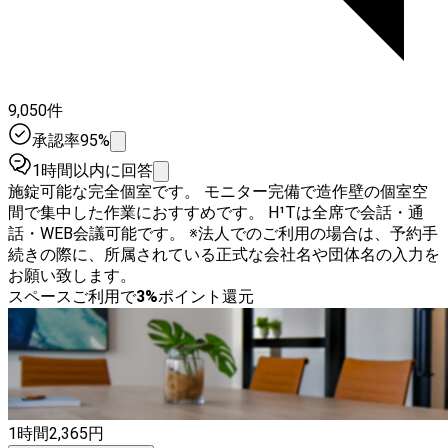
9,050件
承認率95%
1時間以内に回答
施錠可能な完全個室です。 モニター完備で造作壁の個室空
間で集中した作業におすすめです。 H¹Tは全席で会話・通
話・WEB会議可能です。 ※法人でのご利用の場合は、予約手
続きの際に、所属されている正式な会社名や団体名の入力を
お願い致します。
スペースご利用で
3
%
ポイント還元
1時間
2,365
円