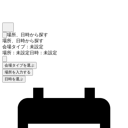
インスタベース
メニュー
場所、日時から探す
検索フォームを閉じる
場所、日時から探す
会場タイプ：未設定
場所：未設定
日時：未設定
会場タイプを選ぶ
場所を入力する
日時を選ぶ