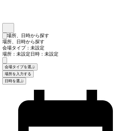
インスタベース
メニュー
場所、日時から探す
検索フォームを閉じる
場所、日時から探す
会場タイプ：未設定
場所：未設定
日時：未設定
会場タイプを選ぶ
場所を入力する
日時を選ぶ