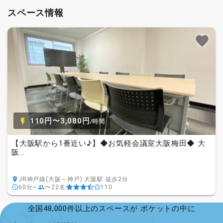
スペース情報
110円〜3,080円
/時間
【大阪駅から1番近い♪】◆お気軽会議室大阪梅田◆ 大
阪...
JR神戸線(大阪～神戸) 大阪駅 徒歩2分
60分~
〜22名
110
全国48,000件以上のスペースが ポケットの中に