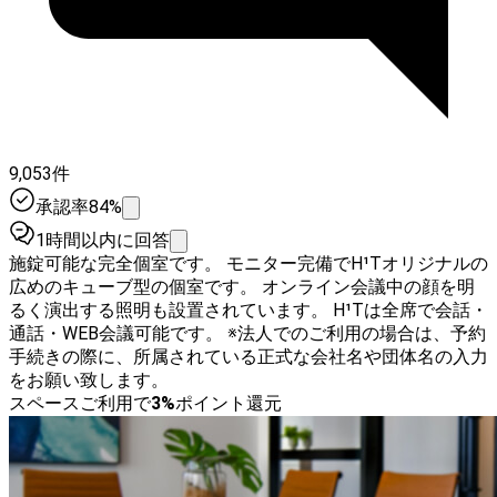
9,053件
承認率84%
1時間以内に回答
施錠可能な完全個室です。 モニター完備でH¹Tオリジナルの
広めのキューブ型の個室です。 オンライン会議中の顔を明
るく演出する照明も設置されています。 H¹Tは全席で会話・
通話・WEB会議可能です。 ※法人でのご利用の場合は、予約
手続きの際に、所属されている正式な会社名や団体名の入力
をお願い致します。
スペースご利用で
3
%
ポイント還元