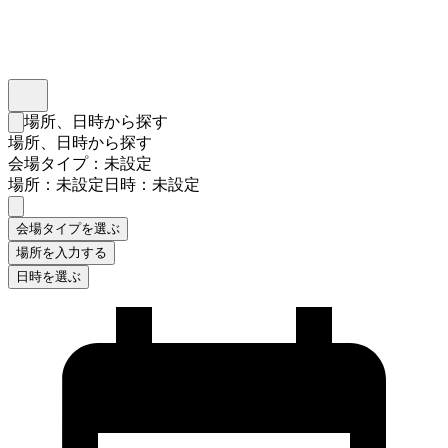
インスタベース
メニュー
場所、日時から探す
検索フォームを閉じる
場所、日時から探す
会場タイプ：未設定
場所：未設定
日時：未設定
会場タイプを選ぶ
場所を入力する
日時を選ぶ