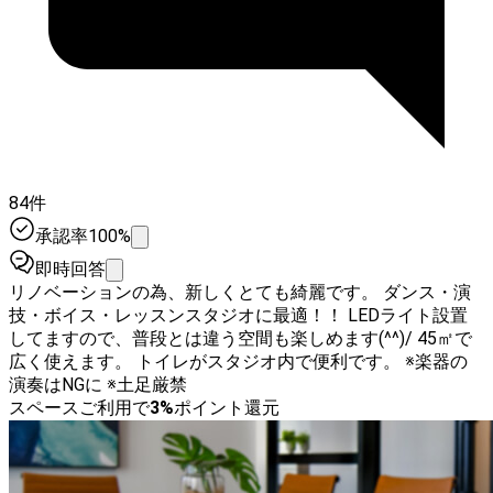
84件
承認率100%
即時回答
リノベーションの為、新しくとても綺麗です。 ダンス・演
技・ボイス・レッスンスタジオに最適！！ LEDライト設置
してますので、普段とは違う空間も楽しめます(^^)/ 45㎡で
広く使えます。 トイレがスタジオ内で便利です。 ※楽器の
演奏はNGに ※土足厳禁
スペースご利用で
3
%
ポイント還元