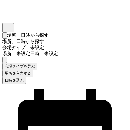
インスタベース
メニュー
場所、日時から探す
検索フォームを閉じる
場所、日時から探す
会場タイプ：未設定
場所：未設定
日時：未設定
会場タイプを選ぶ
場所を入力する
日時を選ぶ